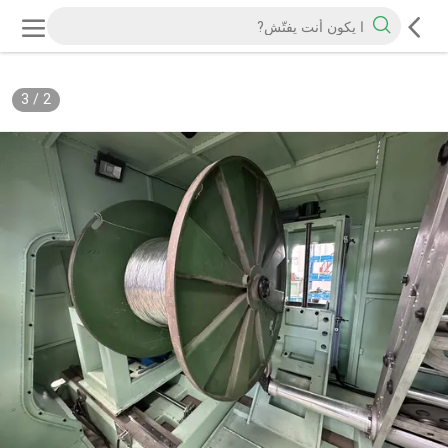
3
/
2