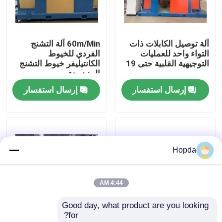
معلومات عنا
آلة توصيل الكابلات ذات
60m/Min آلة التشنج
التواء واحد للعمليات
الفردي للخيوط
جولة في المصنع
التوجيهية القلبية حتى 19
الكانتيليفر خيوط التشنج
المزدوجة
إرسال استفسار
إرسال استفسار
مراقبة الجودة
اتصل بنا
Hopda
أخبار
4:44 AM
القضايا
Good day, what product are you looking 
for?
اطلب عرض أسعار
800 آلة تحكم التوتر
سلك إطار واحد التواء آلة