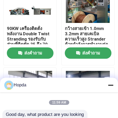
เกี่ยวกับเรา
90KW เครื่องติดตั้ง
กว้างสายเข้า 1.0mm
ทัวร์โรงงาน
พลังงาน Double Twist
3.2mm สายเคเบิล
Stranding รองรับกับ
ความเร็วสูง Strander
ส่วนที่ติดขัด 35 ถึง 70
ด้วยกําลังการทํางานต่อ
การควบคุมคุณภาพ
มม2 รีล กว้าง 1250 มม
วัน 15KW สําหรับการ
ส่งคำถาม
ส่งคำถาม
ผลิตสายเคเบิล
ติดต่อเรา
ข่าว
Hopda
กรณี
11:59 AM
Good day, what product are you looking 
ขอใบเสนอราคา