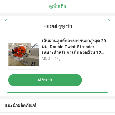
ดูเพิ่มเติม
এর সেরা মূল্য পান
เส้นผ่านศูนย์กลางภายนอกสูงสุด 20
มม. Double Twist Strander
เหมาะสำหรับการบิดลวดม้วน 1250
และการผลิตสายเคเบิลอุตสาหกรรม
MOQ： 1kg
চালিয়ে
แนะนำผลิตภัณฑ์