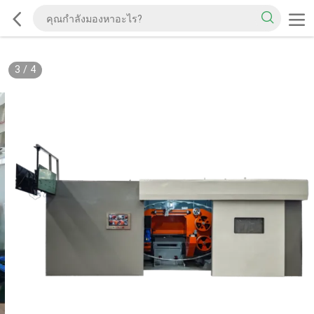
3
/
4